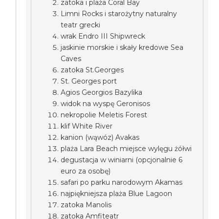
zatoka i plaża Coral Bay
Limni Rocks i starożytny naturalny
teatr grecki
wrak Endro III Shipwreck
jaskinie morskie i skały kredowe Sea
Caves
zatoka St.Georges
St. Georges port
Agios Georgios Bazylika
widok na wyspę Geronisos
nekropolie Meletis Forest
klif White River
kanion (wąwóz) Avakas
plaża Lara Beach miejsce wylęgu żółwi
degustacja w winiarni (opcjonalnie 6
euro za osobę)
safari po parku narodowym Akamas
najpiękniejsza plaża Blue Lagoon
zatoka Manolis
zatoka Amfiteatr