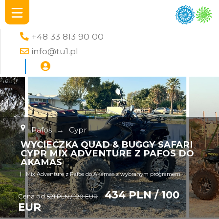
+48 33 813 90 00
info@tu1.pl
Pafos
→
Cypr
WYCIECZKA QUAD & BUGGY SAFARI
CYPR MIX ADVENTURE Z PAFOS DO
AKAMAS
Mix Adventure z Pafos do Akamas z wybranym programem
434 PLN / 100
Cena od
521 PLN / 120 EUR
EUR