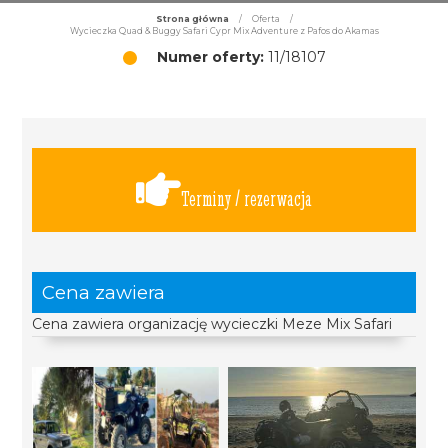
Strona główna
/
Oferta
/
Wycieczka Quad & Buggy Safari Cypr Mix Adventure z Pafos do Akamas
Numer oferty:
11/18107
Terminy / rezerwacja
Cena zawiera
Cena zawiera organizację wycieczki Meze Mix Safari