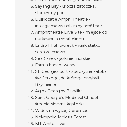
Sayang Bay - urocza zatoczka,
starożytny port
Duiklocatie Amphi Theatre -
instagramowy naturalny amfiteatr
Amphitheatre Dive Site - miejsce do
nurkowania i snorkelingu
Endro III Shipwreck - wrak statku,
sesja zdjęciowa
Sea Caves - jaskinie morskie
Farma bananowców
St. Georges port - starożytna zatoka
św. Jerzego, do którego przybyli
Rzymianie
Agios Georgios Bazylika
Saint George's Medieval Chapel -
średniowieczna kapliczka
Widok na wyspę Geronisos
Nekropolie Meletis Forest
Klif White River