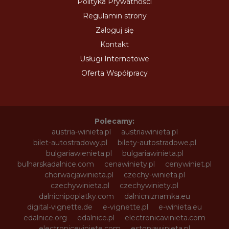
Polityka Prywatności
Regulamin strony
Zaloguj się
Kontakt
Usługi Internetowe
Oferta Współpracy
Polecamy:
austria-winieta.pl
austriawinieta.pl
bilet-autostradowy.pl
bilety-autostradowe.pl
bulgariawienieta.pl
bulgariawinieta.pl
bulharskadalnice.com
cenawiniety.pl
cenywiniet.pl
chorwacjawinieta.pl
czechy-winieta.pl
czechywinieta.pl
czechywiniety.pl
dalnicnipoplatky.com
dalnicniznamka.eu
digital-vignette.de
e-vignette.pl
e-winieta.eu
edalnice.org
edalnice.pl
electronicavinieta.com
electroniceviniete.com
estoniawinieta.pl