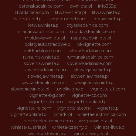
estonskadalnice.com
ewinieta.pl
info365.pl
litvadalnice.com
litwa-winieta.pl
litwawinieta.pl
livignotunel.pl
livignotunnel.com
lotvawinieta.pl
lotwawinieta.pl
lotysskadalnice.com
madarskadalnice.com
moldavskadalnice.com
moldawiawinieta.pl
najtanszewiniety.pl
oplatyautostradowe.pl
pl-vignette.com
polskadalnice.com
rakouskadalnice.com
rumuniawinieta.pl
rumunskadalnice.com
sloveniawinieta.pl
slovenskadalnice.com
slovinskadalnice.com
slowacja-winieta.pl
slowacjawinieta.pl
sloweniawinieta.pl
svycarskadalnice.com
szwajcariawinieta.pl
słoweniawinieta.pl
tunellivigno.pl
vignette-at.com
vignette-bg.com
vignette-cz.com
vignette-pl.com
vignette-poland.pl
vignette-ro.com
vignette-si.com
vignette.pl
vignettepoland.pl
vinetki.pl
vinietaelectronica.com
vinieteelectronice.com
wegrywinieta.pl
winieta-austria.pl
winieta-czechy.pl
winieta-litwa.pl
winieta-słowacja.pl
winieta-wegry.pl