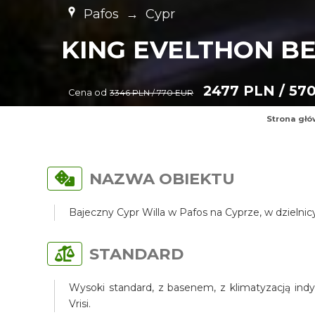
Pafos
→
Cypr
KING EVELTHON B
2477 PLN / 57
Cena od
3346 PLN / 770 EUR
Strona gł
NAZWA OBIEKTU
Bajeczny Cypr Willa w Pafos na Cyprze, w dzielni
STANDARD
Wysoki standard, z basenem, z klimatyzacją indy
Vrisi.