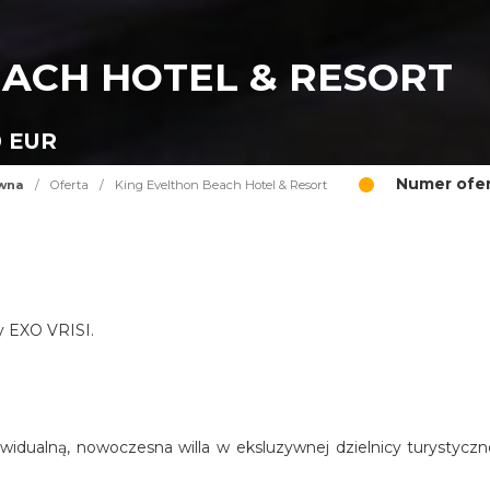
EACH HOTEL & RESORT
0 EUR
Numer ofer
ówna
/
Oferta
/
King Evelthon Beach Hotel & Resort
cy EXO VRISI.
widualną, nowoczesna willa w eksluzywnej dzielnicy turystyczn