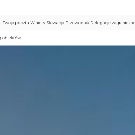
t
Twoja poczta
Winiety
Słowacja
Przewodnik
Delegacje zagraniczn
g obiektów