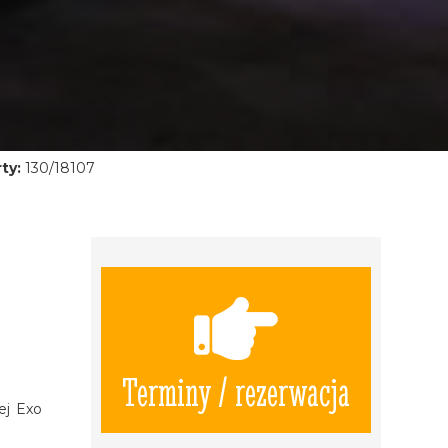
ty:
130/18107
Terminy / rezerwacja
ej Exo