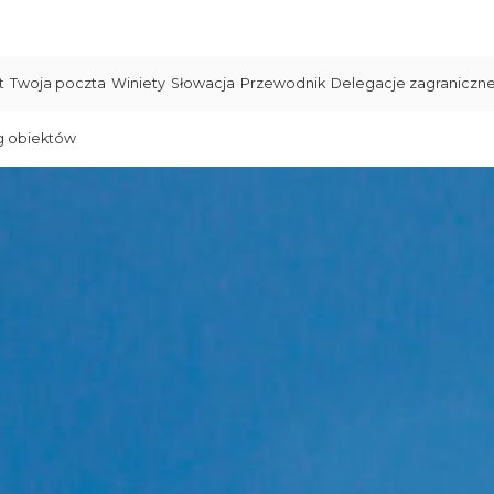
t
Twoja poczta
Winiety
Słowacja
Przewodnik
Delegacje zagraniczn
g obiektów