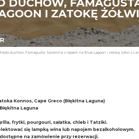
O DUCHÓW, FAMAGUSTA
AGOON I ZATOKĘ ŻÓŁWI
UR
iasto duchów, Famagusta, Salamina z rejsem na Blue Lagoon i zatokę żółwi z La
atoka Konnos, Cape Greco (Błękitna Laguna)
i Błękitna Laguna
lla, frytki, pourgouri, sałatka, chleb i Tatziki.
ektować się lampką wina lub napojem bezalkoholowym.
, dostępne na zamówienie przy rezerwacji.