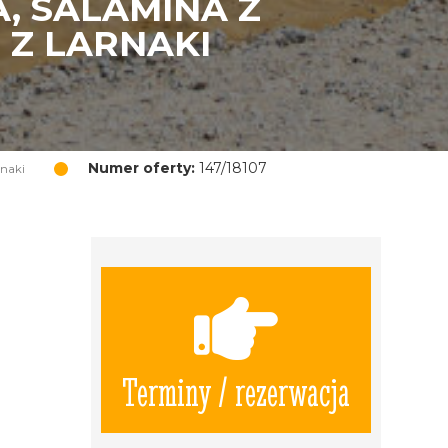
, SALAMINA Z
 Z LARNAKI
Numer oferty:
147/18107
rnaki
Terminy / rezerwacja