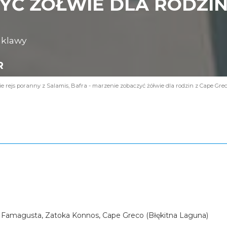
Ć ŻÓŁWIE DLA RODZIN 
nklawy
R
 rejs poranny z Salamis, Bafra - marzenie zobaczyć żółwie dla rodzin z Cape Gre
 Famagusta, Zatoka Konnos, Cape Greco (Błękitna Laguna)