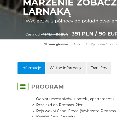
MARZENIE ZOBACZY
LARNAKĄ
Wycieczka z północy do południowej e
391 PLN / 90 EU
Cena od
478 PLN / 110 EUR
Strona główna
/
Oferta
/
Wycieczka Marzenie
Informacje
Ważne informacje
Transfery
PROGRAM
Odbiór uczestników z hotelu, apartamentu
Przejazd do Protaras-Pier.
Rejs wokół Cape-Greco (Wybrzeże Protaras,