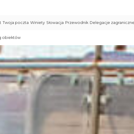
t
Twoja poczta
Winiety
Słowacja
Przewodnik
Delegacje zagraniczn
g obiektów