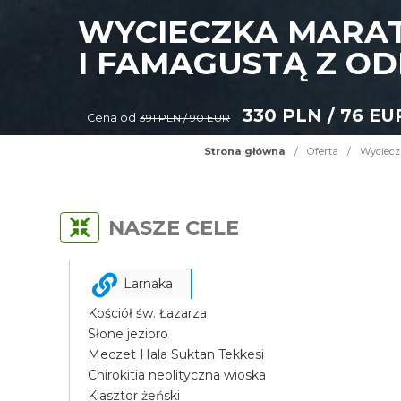
WYCIECZKA MARAT
I FAMAGUSTĄ Z OD
330 PLN / 76 EU
Cena od
391 PLN / 90 EUR
Strona główna
/
Oferta
/
Wyciecz
NASZE CELE
Larnaka
Kościół św. Łazarza
Słone jezioro
Meczet Hala Suktan Tekkesi
Chirokitia neolityczna wioska
Klasztor żeński