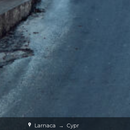
Larnaca
→
Cypr