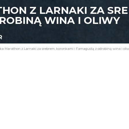
HON Z LARNAKI ZA SR
ROBINĄ WINA I OLIWY
R
ka Marathon z Larnaki za srebrem, koronkami i Famagustą z odrobiną wina i oli