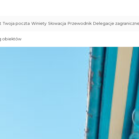
t
Twoja poczta
Winiety
Słowacja
Przewodnik
Delegacje zagraniczn
g obiektów