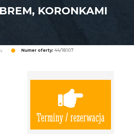
EBREM, KORONKAMI
Numer oferty:
44/18107
wy
Terminy / rezerwacja