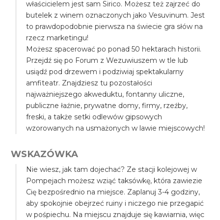
właścicielem jest sam Sirico. Możesz też zajrzeć do
butelek z winem oznaczonych jako Vesuvinum. Jest
to prawdopodobnie pierwsza na świecie gra słów na
rzecz marketingu!
Możesz spacerować po ponad 50 hektarach historii.
Przejdź się po Forum z Wezuwiuszem w tle lub
usiądź pod drzewem i podziwiaj spektakularny
amfiteatr. Znajdziesz tu pozostałości
najważniejszego akweduktu, fontanny uliczne,
publiczne łaźnie, prywatne domy, firmy, rzeźby,
freski, a także setki odlewów gipsowych
wzorowanych na usmażonych w lawie miejscowych!
WSKAZÓWKA
Nie wiesz, jak tam dojechać? Ze stacji kolejowej w
Pompejach możesz wziąć taksówkę, która zawiezie
Cię bezpośrednio na miejsce. Zaplanuj 3-4 godziny,
aby spokojnie obejrzeć ruiny i niczego nie przegapić
w pośpiechu. Na miejscu znajduje się kawiarnia, więc