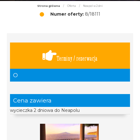
Strona główna
/
Oferta
/
Neapol w 2 dni
Numer oferty:
8/18111
Terminy / rezerwacja
O
Cena zawiera
wycieczka 2 dniowa do Neapolu