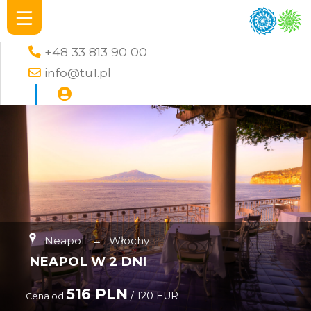
+48 33 813 90 00
info@tu1.pl
Neapol
→
Włochy
NEAPOL W 2 DNI
516 PLN
/ 120 EUR
Cena od