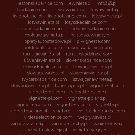
estonskadalnice.com
ewinieta.pl
info365.pl
litvadalnice.com
litwa-winieta.pl
litwawinieta.pl
livignotunel.pl
livignotunnel.com
lotvawinieta.pl
lotwawinieta.pl
lotysskadalnice.com
madarskadalnice.com
moldavskadalnice.com
moldawiawinieta.pl
najtanszewiniety.pl
oplatyautostradowe.pl
pl-vignette.com
polskadalnice.com
rakouskadalnice.com
rumuniawinieta.pl
rumunskadalnice.com
sloveniawinieta.pl
slovenskadalnice.com
slovinskadalnice.com
slowacja-winieta.pl
slowacjawinieta.pl
sloweniawinieta.pl
svycarskadalnice.com
szwajcariawinieta.pl
słoweniawinieta.pl
tunellivigno.pl
vignette-at.com
vignette-bg.com
vignette-cz.com
vignette-pl.com
vignette-poland.pl
vignette-ro.com
vignette-si.com
vignette.pl
vignettepoland.pl
vinetki.pl
vinietaelectronica.com
vinieteelectronice.com
wegrywinieta.pl
winieta-austria.pl
winieta-czechy.pl
winieta-litwa.pl
winieta-słowacja.pl
winieta-wegry.pl