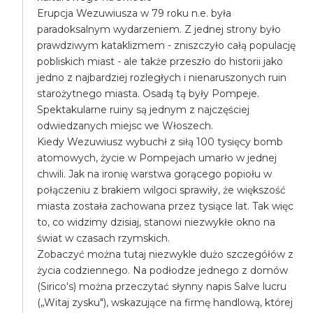
Erupcja Wezuwiusza w 79 roku n.e. była
paradoksalnym wydarzeniem. Z jednej strony było
prawdziwym kataklizmem - zniszczyło całą populację
pobliskich miast - ale także przeszło do historii jako
jedno z najbardziej rozległych i nienaruszonych ruin
starożytnego miasta. Osadą tą były Pompeje.
Spektakularne ruiny są jednym z najczęściej
odwiedzanych miejsc we Włoszech.
Kiedy Wezuwiusz wybuchł z siłą 100 tysięcy bomb
atomowych, życie w Pompejach umarło w jednej
chwili. Jak na ironię warstwa gorącego popiołu w
połączeniu z brakiem wilgoci sprawiły, że większość
miasta została zachowana przez tysiące lat. Tak więc
to, co widzimy dzisiaj, stanowi niezwykłe okno na
świat w czasach rzymskich.
Zobaczyć można tutaj niezwykle dużo szczegółów z
życia codziennego. Na podłodze jednego z domów
(Sirico's) można przeczytać słynny napis Salve lucru
(„Witaj zysku"), wskazujące na firmę handlową, której