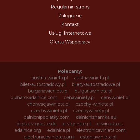
Regulamin strony
Zaloguj się
Kontakt
Usługi Internetowe
Oferta Współpracy
Polecamy:
austria-winieta.pl
austriawinieta.pl
bilet-autostradowy.pl
bilety-autostradowe.pl
bulgariawienieta.pl
bulgariawinieta.pl
bulharskadalnice.com
cenawiniety.pl
cenywiniet.pl
chorwacjawinieta.pl
czechy-winieta.pl
czechywinieta.pl
czechywiniety.pl
dalnicnipoplatky.com
dalnicniznamka.eu
digital-vignette.de
e-vignette.pl
e-winieta.eu
edalnice.org
edalnice.pl
electronicavinieta.com
electroniceviniete.com
estoniawinieta.pl