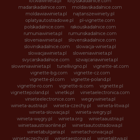
lotwawinieta.pl
lotysskadalnice.com
madarskadalnice.com
moldavskadalnice.com
moldawiawinieta.pl
najtanszewiniety.pl
oplatyautostradowe.pl
pl-vignette.com
polskadalnice.com
rakouskadalnice.com
rumuniawinieta.pl
rumunskadalnice.com
sloveniawinieta.pl
slovenskadalnice.com
slovinskadalnice.com
slowacja-winieta.pl
slowacjawinieta.pl
sloweniawinieta.pl
svycarskadalnice.com
szwajcariawinieta.pl
słoweniawinieta.pl
tunellivigno.pl
vignette-at.com
vignette-bg.com
vignette-cz.com
vignette-pl.com
vignette-poland.pl
vignette-ro.com
vignette-si.com
vignette.pl
vignettepoland.pl
vinetki.pl
vinietaelectronica.com
vinieteelectronice.com
wegrywinieta.pl
winieta-austria.pl
winieta-czechy.pl
winieta-litwa.pl
winieta-słowacja.pl
winieta-wegry.pl
winieta-węgry.pl
winieta.org
winietaaustria.pl
winietaaustriaonline.pl
winietaautostradowa.pl
winietabulgaria.pl
winietachorwacja.pl
winietaczechy.pl
winietaestonia.pl
winietalitwa.pl