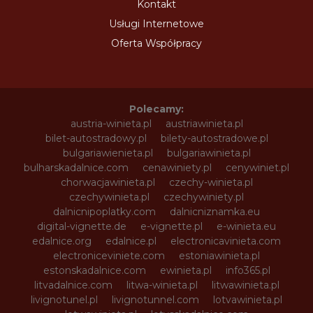
Kontakt
Usługi Internetowe
Oferta Współpracy
Polecamy:
austria-winieta.pl
austriawinieta.pl
bilet-autostradowy.pl
bilety-autostradowe.pl
bulgariawienieta.pl
bulgariawinieta.pl
bulharskadalnice.com
cenawiniety.pl
cenywiniet.pl
chorwacjawinieta.pl
czechy-winieta.pl
czechywinieta.pl
czechywiniety.pl
dalnicnipoplatky.com
dalnicniznamka.eu
digital-vignette.de
e-vignette.pl
e-winieta.eu
edalnice.org
edalnice.pl
electronicavinieta.com
electroniceviniete.com
estoniawinieta.pl
estonskadalnice.com
ewinieta.pl
info365.pl
litvadalnice.com
litwa-winieta.pl
litwawinieta.pl
livignotunel.pl
livignotunnel.com
lotvawinieta.pl