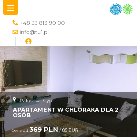
+48 33 813 90 00
info@tu1.pl
Pafos
→
Cypr
APARTAMENT W CHLORAKA DLA 2
OSÓB
369 PLN
/ 85 EUR
Cena od