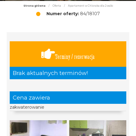
Strona główna
/
Oferta
/
Apartament w Chloraka dla 2 osób
Numer oferty:
84/18107
Terminy / rezerwacja
Brak aktualnych terminów!
Cena zawiera
zakwaterowanie