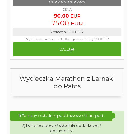
09.08.2026 - 09.08.2026
CENA
90.00
EUR
75.00
EUR
Promocja
:
-15.00
EUR
Najniższa cena z ostatnich 30 dni przed obniżką:
75.00 EUR
DALEJ
Wycieczka Marathon z Larnaki
do Pafos
1) Terminy / składniki podstawowe / transport
2) Dane osobowe / składniki dodatkowe /
dokumenty