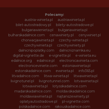
Polecamy:
austria-winieta.pl
austriawinieta.pl
bilet-autostradowy.pl
bilety-autostradowe.pl
bulgariawienieta.pl
bulgariawinieta.pl
bulharskadalnice.com
cenawiniety.pl
cenywiniet.pl
chorwacjawinieta.pl
czechy-winieta.pl
czechywinieta.pl
czechywiniety.pl
dalnicnipoplatky.com
dalnicniznamka.eu
digital-vignette.de
e-vignette.pl
e-winieta.eu
edalnice.org
edalnice.pl
electronicavinieta.com
electroniceviniete.com
estoniawinieta.pl
estonskadalnice.com
ewinieta.pl
info365.pl
litvadalnice.com
litwa-winieta.pl
litwawinieta.pl
livignotunel.pl
livignotunnel.com
lotvawinieta.pl
lotwawinieta.pl
lotysskadalnice.com
madarskadalnice.com
moldavskadalnice.com
moldawiawinieta.pl
najtanszewiniety.pl
oplatyautostradowe.pl
pl-vignette.com
polskadalnice.com
rakouskadalnice.com