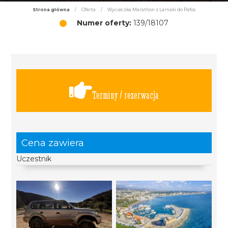
Strona główna
/
Oferta
/
Wycieczka Marathon z Larnaki do Pafos
Numer oferty:
139/18107
Terminy / rezerwacja
Cena zawiera
Uczestnik