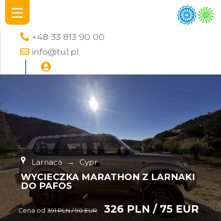
+48 33 813 90 00
info@tu1.pl
Larnaca
→
Cypr
WYCIECZKA MARATHON Z LARNAKI
DO PAFOS
326 PLN / 75 EUR
Cena od
391 PLN / 90 EUR