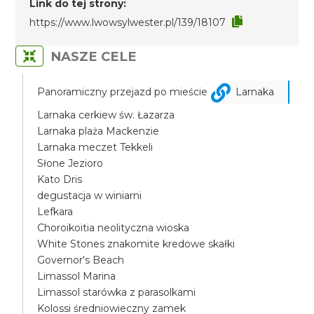
Link do tej strony:
https://www.lwowsylwester.pl/139/18107
NASZE CELE
Panoramiczny przejazd po mieście
Larnaka
Larnaka cerkiew św. Łazarza
Larnaka plaża Mackenzie
Larnaka meczet Tekkeli
Słone Jezioro
Kato Dris
degustacja w winiarni
Lefkara
Choroikoitia neolityczna wioska
White Stones znakomite kredowe skałki
Governor's Beach
Limassol Marina
Limassol starówka z parasolkami
Kolossi średniowieczny zamek