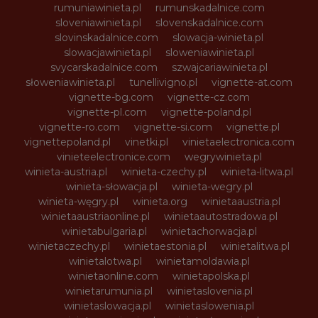
rumuniawinieta.pl
rumunskadalnice.com
sloveniawinieta.pl
slovenskadalnice.com
slovinskadalnice.com
slowacja-winieta.pl
slowacjawinieta.pl
sloweniawinieta.pl
svycarskadalnice.com
szwajcariawinieta.pl
słoweniawinieta.pl
tunellivigno.pl
vignette-at.com
vignette-bg.com
vignette-cz.com
vignette-pl.com
vignette-poland.pl
vignette-ro.com
vignette-si.com
vignette.pl
vignettepoland.pl
vinetki.pl
vinietaelectronica.com
vinieteelectronice.com
wegrywinieta.pl
winieta-austria.pl
winieta-czechy.pl
winieta-litwa.pl
winieta-słowacja.pl
winieta-wegry.pl
winieta-węgry.pl
winieta.org
winietaaustria.pl
winietaaustriaonline.pl
winietaautostradowa.pl
winietabulgaria.pl
winietachorwacja.pl
winietaczechy.pl
winietaestonia.pl
winietalitwa.pl
winietalotwa.pl
winietamoldawia.pl
winietaonline.com
winietapolska.pl
winietarumunia.pl
winietaslovenia.pl
winietaslowacja.pl
winietaslowenia.pl