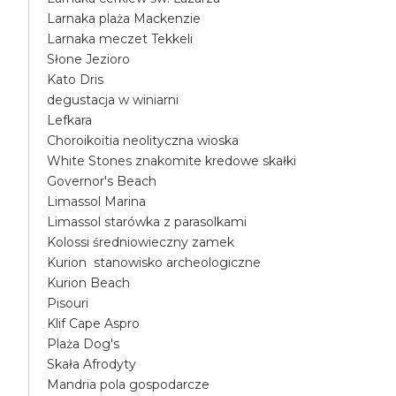
Larnaka plaża Mackenzie
Larnaka meczet Tekkeli
Słone Jezioro
Kato Dris
degustacja w winiarni
Lefkara
Choroikoitia neolityczna wioska
White Stones znakomite kredowe skałki
Governor's Beach
Limassol Marina
Limassol starówka z parasolkami
Kolossi średniowieczny zamek
Kurion stanowisko archeologiczne
Kurion Beach
Pisouri
Klif Cape Aspro
Plaża Dog's
Skała Afrodyty
Mandria pola gospodarcze