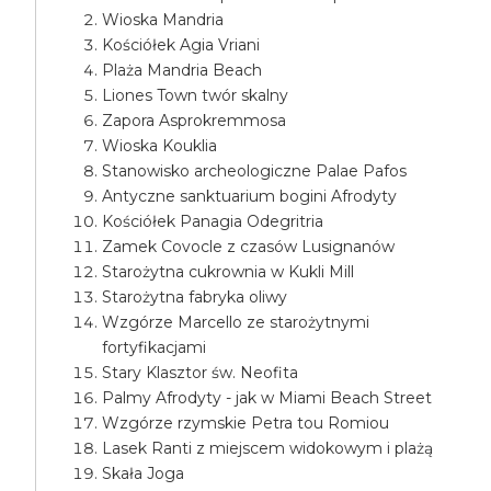
Wioska Mandria
Kościółek Agia Vriani
Plaża Mandria Beach
Liones Town twór skalny
Zapora Asprokremmosa
Wioska Kouklia
Stanowisko archeologiczne Palae Pafos
Antyczne sanktuarium bogini Afrodyty
Kościółek Panagia Odegritria
Zamek Covocle z czasów Lusignanów
Starożytna cukrownia w Kukli Mill
Starożytna fabryka oliwy
Wzgórze Marcello ze starożytnymi
fortyfikacjami
Stary Klasztor św. Neofita
Palmy Afrodyty - jak w Miami Beach Street
Wzgórze rzymskie Petra tou Romiou
Lasek Ranti z miejscem widokowym i plażą
Skała Joga