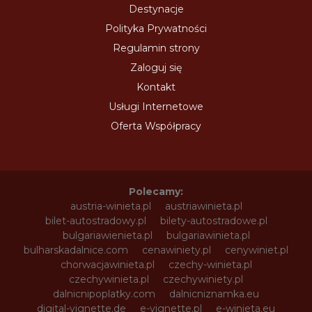
Destynacje
Polityka Prywatności
Regulamin strony
Zaloguj się
Kontakt
Usługi Internetowe
Oferta Współpracy
Polecamy:
austria-winieta.pl
austriawinieta.pl
bilet-autostradowy.pl
bilety-autostradowe.pl
bulgariawienieta.pl
bulgariawinieta.pl
bulharskadalnice.com
cenawiniety.pl
cenywiniet.pl
chorwacjawinieta.pl
czechy-winieta.pl
czechywinieta.pl
czechywiniety.pl
dalnicnipoplatky.com
dalnicniznamka.eu
digital-vignette.de
e-vignette.pl
e-winieta.eu