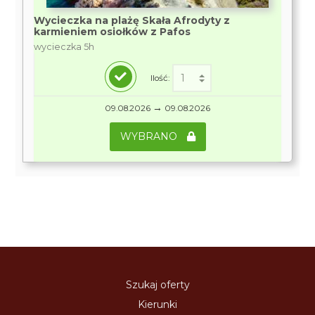
Wycieczka na plażę Skała Afrodyty z
karmieniem osiołków z Pafos
wycieczka 5h
Ilość:
→
09.08.2026
09.08.2026
WYBRANO
Szukaj oferty
Kierunki