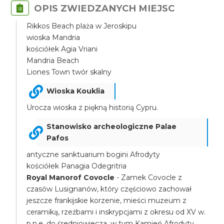
OPIS ZWIEDZANYCH MIEJSC
Rikkos Beach plaża w Jeroskipu
wioska Mandria
kościółek Agia Vriani
Mandria Beach
Liones Town twór skalny
Wioska Kouklia
Urocza wioska z piękną historią Cypru.
Stanowisko archeologiczne Palae
Pafos
antyczne sanktuarium bogini Afrodyty
kościółek Panagia Odegritria
Royal Manorof Covocle
- Zamek Covocle z
czasów Lusignanów, który częściowo zachował
jeszcze frankijskie korzenie, mieści muzeum z
ceramiką, rzeźbami i inskrypcjami z okresu od XV w.
p.n.e. do średniowiecza, w tym Kamień Afrodyty