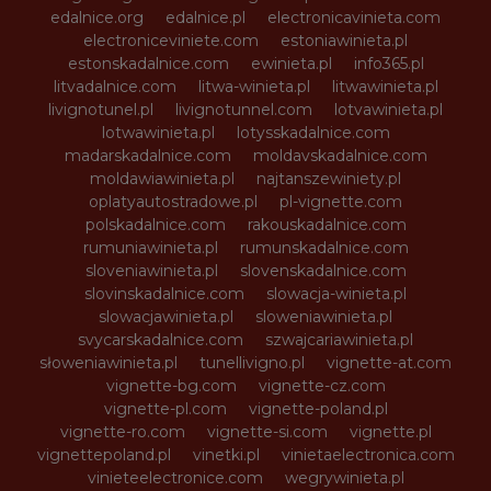
edalnice.org
edalnice.pl
electronicavinieta.com
electroniceviniete.com
estoniawinieta.pl
estonskadalnice.com
ewinieta.pl
info365.pl
litvadalnice.com
litwa-winieta.pl
litwawinieta.pl
livignotunel.pl
livignotunnel.com
lotvawinieta.pl
lotwawinieta.pl
lotysskadalnice.com
madarskadalnice.com
moldavskadalnice.com
moldawiawinieta.pl
najtanszewiniety.pl
oplatyautostradowe.pl
pl-vignette.com
polskadalnice.com
rakouskadalnice.com
rumuniawinieta.pl
rumunskadalnice.com
sloveniawinieta.pl
slovenskadalnice.com
slovinskadalnice.com
slowacja-winieta.pl
slowacjawinieta.pl
sloweniawinieta.pl
svycarskadalnice.com
szwajcariawinieta.pl
słoweniawinieta.pl
tunellivigno.pl
vignette-at.com
vignette-bg.com
vignette-cz.com
vignette-pl.com
vignette-poland.pl
vignette-ro.com
vignette-si.com
vignette.pl
vignettepoland.pl
vinetki.pl
vinietaelectronica.com
vinieteelectronice.com
wegrywinieta.pl