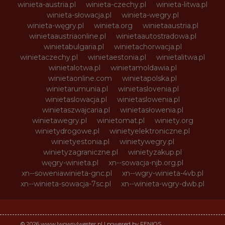
winieta-austria.pl
winieta-czechy.pl
winieta-litwa.pl
winieta-słowacja.pl
winieta-wegry.pl
winieta-węgry.pl
winieta.org
winietaaustria.pl
winietaaustriaonline.pl
winietaautostradowa.pl
winietabulgaria.pl
winietachorwacja.pl
winietaczechy.pl
winietaestonia.pl
winietalitwa.pl
winietalotwa.pl
winietamoldawia.pl
winietaonline.com
winietapolska.pl
winietarumunia.pl
winietaslovenia.pl
winietaslowacja.pl
winietaslowenia.pl
winietaszwajcaria.pl
winietasłowenia.pl
winietawegry.pl
winietomat.pl
winiety.org
winietydrogowe.pl
winietyelektroniczne.pl
winietyestonia.pl
winietywegry.pl
winietyzagraniczne.pl
winietyzakup.pl
węgry-winieta.pl
xn--sowacja-njb.org.pl
xn--soweniawinieta-gnc.pl
xn--wgry-winieta-4vb.pl
xn--winieta-sowacja-7sc.pl
xn--winieta-wgry-dwb.pl
© 2026 www.lwowsylwester.pl | powered by FENIQS