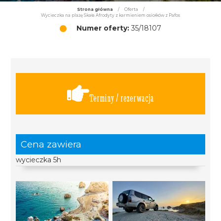
Strona główna
/
Oferta
/
Wycieczka na plażę Skała Afrodyty z karmieniem osiołków z Pafos
Numer oferty:
35/18107
Terminy / rezerwacja
Cena zawiera
wycieczka 5h