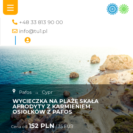
+48 33 813 90 00
info@tu1.pl
Pafos
→
Cypr
WYCIECZKA NA PLAŻĘ SKAŁA
AFRODYTY Z KARMIENIEM
OSIOŁKÓW Z PAFOS
152 PLN
/ 35 EUR
Cena od