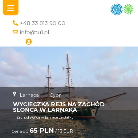
+48 33 813 90 00
info@tu1.pl
Larnaca
→
Cypr
WYCIECZKA REJS NA ZACHÓD
SŁOŃCA W LARNAKA
Zachód słońca w Larnace ze statku
65 PLN
/ 15 EUR
Cena od