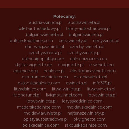
Polecamy:
austria-winieta.pl
austriawinieta.pl
bilet-autostradowy.pl
bilety-autostradowe.pl
bulgariawienieta.pl
bulgariawinieta.pl
bulharskadalnice.com
cenawiniety.pl
cenywiniet.pl
chorwacjawinieta.pl
czechy-winieta.pl
czechywinieta.pl
czechywiniety.pl
dalnicnipoplatky.com
dalnicniznamka.eu
digital-vignette.de
e-vignette.pl
e-winieta.eu
edalnice.org
edalnice.pl
electronicavinieta.com
electroniceviniete.com
estoniawinieta.pl
estonskadalnice.com
ewinieta.pl
info365.pl
litvadalnice.com
litwa-winieta.pl
litwawinieta.pl
livignotunel.pl
livignotunnel.com
lotvawinieta.pl
lotwawinieta.pl
lotysskadalnice.com
madarskadalnice.com
moldavskadalnice.com
moldawiawinieta.pl
najtanszewiniety.pl
oplatyautostradowe.pl
pl-vignette.com
polskadalnice.com
rakouskadalnice.com