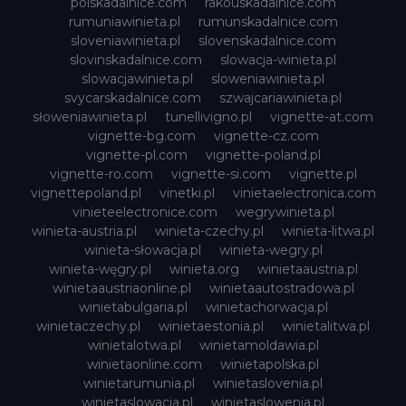
polskadalnice.com
rakouskadalnice.com
rumuniawinieta.pl
rumunskadalnice.com
sloveniawinieta.pl
slovenskadalnice.com
slovinskadalnice.com
slowacja-winieta.pl
slowacjawinieta.pl
sloweniawinieta.pl
svycarskadalnice.com
szwajcariawinieta.pl
słoweniawinieta.pl
tunellivigno.pl
vignette-at.com
vignette-bg.com
vignette-cz.com
vignette-pl.com
vignette-poland.pl
vignette-ro.com
vignette-si.com
vignette.pl
vignettepoland.pl
vinetki.pl
vinietaelectronica.com
vinieteelectronice.com
wegrywinieta.pl
winieta-austria.pl
winieta-czechy.pl
winieta-litwa.pl
winieta-słowacja.pl
winieta-wegry.pl
winieta-węgry.pl
winieta.org
winietaaustria.pl
winietaaustriaonline.pl
winietaautostradowa.pl
winietabulgaria.pl
winietachorwacja.pl
winietaczechy.pl
winietaestonia.pl
winietalitwa.pl
winietalotwa.pl
winietamoldawia.pl
winietaonline.com
winietapolska.pl
winietarumunia.pl
winietaslovenia.pl
winietaslowacja.pl
winietaslowenia.pl