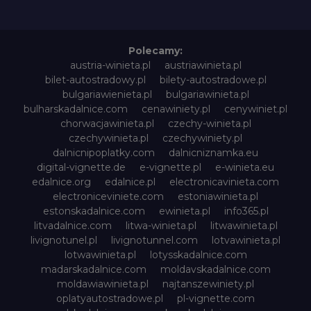
Polecamy:
austria-winieta.pl
austriawinieta.pl
bilet-autostradowy.pl
bilety-autostradowe.pl
bulgariawienieta.pl
bulgariawinieta.pl
bulharskadalnice.com
cenawiniety.pl
cenywiniet.pl
chorwacjawinieta.pl
czechy-winieta.pl
czechywinieta.pl
czechywiniety.pl
dalnicnipoplatky.com
dalnicniznamka.eu
digital-vignette.de
e-vignette.pl
e-winieta.eu
edalnice.org
edalnice.pl
electronicavinieta.com
electroniceviniete.com
estoniawinieta.pl
estonskadalnice.com
ewinieta.pl
info365.pl
litvadalnice.com
litwa-winieta.pl
litwawinieta.pl
livignotunel.pl
livignotunnel.com
lotvawinieta.pl
lotwawinieta.pl
lotysskadalnice.com
madarskadalnice.com
moldavskadalnice.com
moldawiawinieta.pl
najtanszewiniety.pl
oplatyautostradowe.pl
pl-vignette.com