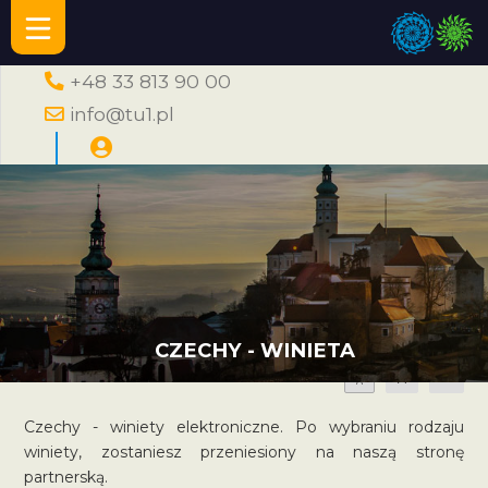
+48 33 813 90 00
info@tu1.pl
CZECHY - WINIETA
A
A
A
Czechy - winiety elektroniczne. Po wybraniu rodzaju
winiety, zostaniesz przeniesiony na naszą stronę
partnerską.