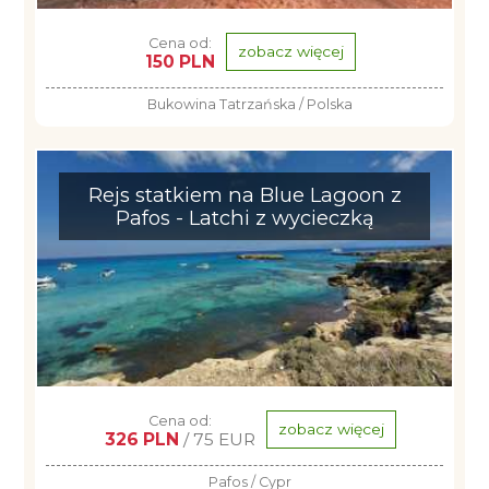
Cena od:
zobacz więcej
150 PLN
Bukowina Tatrzańska / Polska
Rejs statkiem na Blue Lagoon z
Pafos - Latchi z wycieczką
Cena od:
zobacz więcej
326 PLN
/ 75 EUR
Pafos / Cypr