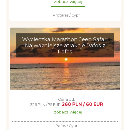
zobacz więcej
Protaras / Cypr
Wycieczka Marathon Jeep Safari
Najważniejsze atrakcje Pafos z
Pafos
Cena od:
260 PLN / 60 EUR
326 PLN / 75 EUR
zobacz więcej
Pafos / Cypr