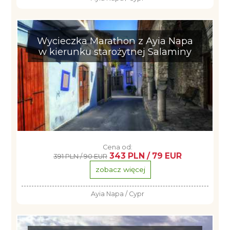
Wycieczka Marathon z Ayia Napa
w kierunku starożytnej Salaminy
Cena od:
343 PLN / 79 EUR
391 PLN / 90 EUR
zobacz więcej
Ayia Napa / Cypr