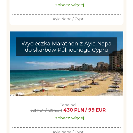
zobacz więcej
Ayia Napa / Cypr
Wycieczka Marathon z Ayia Napa
do skarbów Północnego Cypru
Cena od:
430 PLN / 99 EUR
521 PLN / 120 EUR
zobacz więcej
Ayia Napa / Cypr