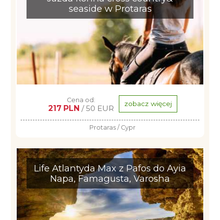
seaside w Protaras
Cena od:
zobacz więcej
217 PLN
/ 50 EUR
Protaras / Cypr
Life Atlantyda Max z Pafos do Ayia
Napa, Famagusta, Varosha