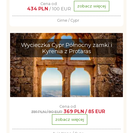
Cena od:
zobacz więcej
434 PLN
/ 100 EUR
Girne / Cypr
Wycieczka Cypr Północny zamki i
Kyrenia z Protaras
Cena od:
369 PLN / 85 EUR
391 PLN / 90 EUR
zobacz więcej