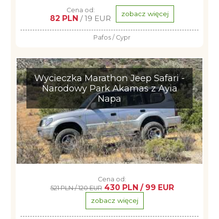
Cena od:
zobacz więcej
82 PLN
/ 19 EUR
Pafos / Cypr
Wycieczka Marathon Jeep Safari -
Narodowy Park Akamas z Ayia
Napa
Cena od:
430 PLN / 99 EUR
521 PLN / 120 EUR
zobacz więcej