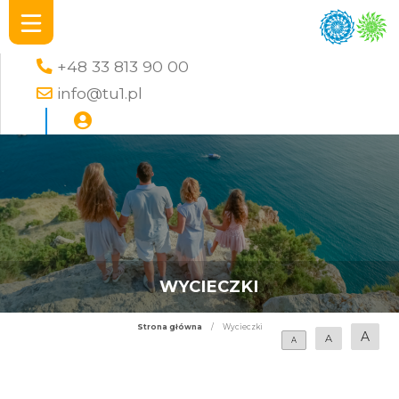
+48 33 813 90 00
info@tu1.pl
WYCIECZKI
Strona główna
/
Wycieczki
A
A
A