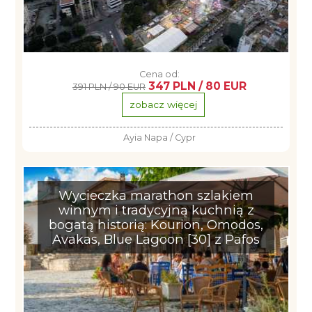
Cena od:
347 PLN / 80 EUR
391 PLN / 90 EUR
zobacz więcej
Ayia Napa / Cypr
Wycieczka marathon szlakiem
winnym i tradycyjną kuchnią z
bogatą historią: Kourion, Omodos,
Avakas, Blue Lagoon [30] z Pafos