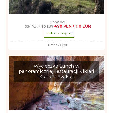
Cena od:
478 PLN / 110 EUR
564 PLN / 130 EUR
zobacz więcej
Pafos / Cypr
Wycieczka Lunch w
panoramicznej restauracji Viklari
Kanion Avakas