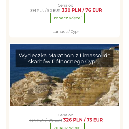
Cena od:
330 PLN / 76 EUR
391 PLN / 90 EUR
zobacz więcej
Larnaca / Cypr
Wycieczka Marathon z Limassol do
skarbów Północnego Cypru
Cena od:
326 PLN / 75 EUR
434 PLN / 100 EUR
zobacz więcej