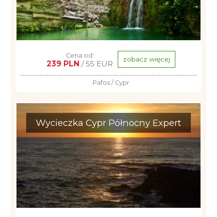
Cena od:
zobacz więcej
239 PLN
/ 55 EUR
Pafos / Cypr
Wycieczka Cypr Północny Expert