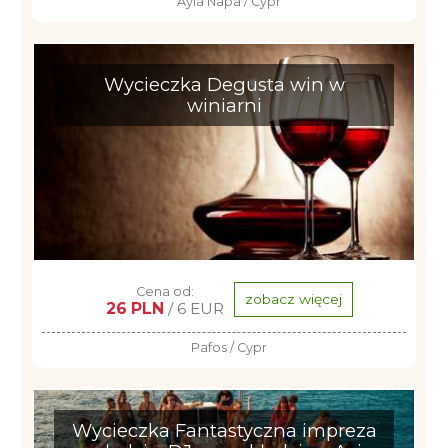
Ayia Napa / Cypr
Wycieczka Degusta win w
winiarni
Cena od:
zobacz więcej
26 PLN
/ 6 EUR
Pafos / Cypr
Wycieczka Fantastyczna impreza