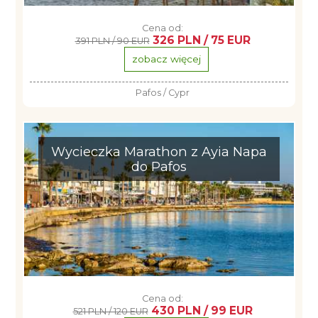
Cena od:
326 PLN / 75 EUR
391 PLN / 90 EUR
zobacz więcej
Pafos / Cypr
Wycieczka Marathon z Ayia Napa
do Pafos
Cena od:
430 PLN / 99 EUR
521 PLN / 120 EUR