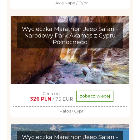
Ayia Napa / Cypr
Wycieczka Marathon Jeep Safari -
Narodowy Park Akamas z Cypru
Północnego
Cena od:
zobacz więcej
326 PLN
/ 75 EUR
Pafos / Cypr
Wycieczka Marathon Jeep Safari -