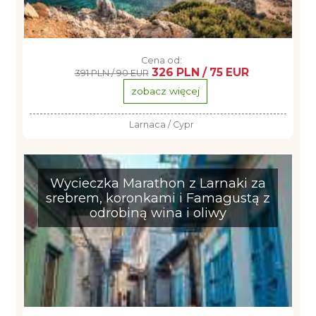
Cena od:
326 PLN / 75 EUR
391 PLN / 90 EUR
zobacz więcej
Larnaca / Cypr
Wycieczka Marathon z Larnaki za
srebrem, koronkami i Famagustą z
odrobiną wina i oliwy