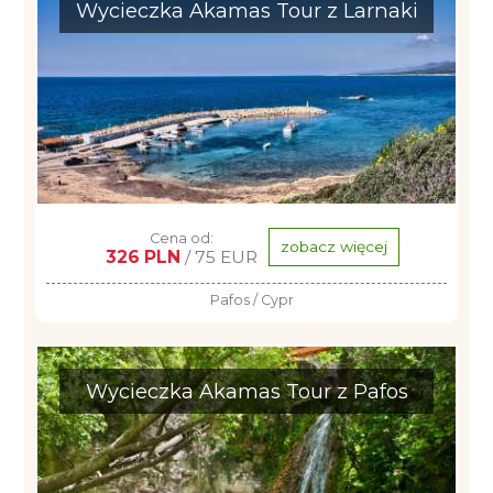
Wycieczka Akamas Tour z Larnaki
Cena od:
zobacz więcej
326 PLN
/ 75 EUR
Pafos / Cypr
Wycieczka Akamas Tour z Pafos