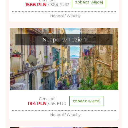
zobacz więcej
1566 PLN
/ 364 EUR
Neapol / Włochy
Neapol w 1 dzień
Cena od:
zobacz więcej
194 PLN
/ 45 EUR
Neapol / Włochy