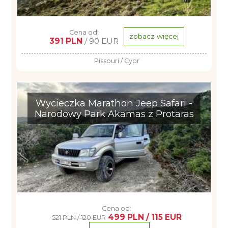
Cena od:
zobacz więcej
391 PLN
/ 90 EUR
Pissouri / Cypr
Wycieczka Marathon Jeep Safari -
Narodowy Park Akamas z Protaras
Cena od:
499 PLN / 115 EUR
521 PLN / 120 EUR