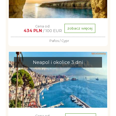
Cena od:
zobacz więcej
434 PLN
/ 100 EUR
Pafos / Cypr
Neapol i okolice 3 dni
Cena od: