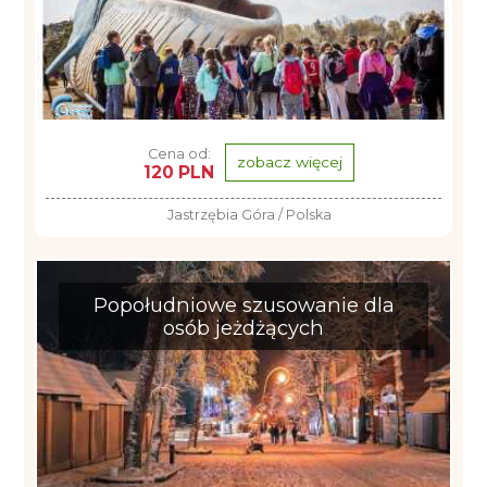
Cena od:
zobacz więcej
120 PLN
Jastrzębia Góra / Polska
Popołudniowe szusowanie dla
osób jeżdżących