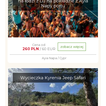
na łodzi z DJ na pokładzie z Ayia
Napy portu
Cena od:
zobacz więcej
260 PLN
/ 60 EUR
Ayia Napa / Cypr
Wycieczka Kyrenia Jeep Safari