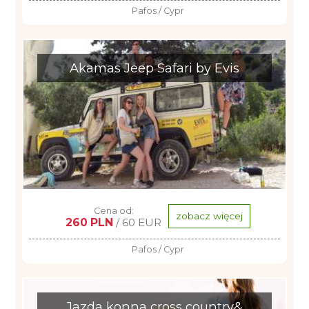
Pafos / Cypr
Akamas Jeep Safari by Evis
Cena od:
zobacz więcej
260 PLN
/ 60 EUR
Pafos / Cypr
Jazda konna cross country&